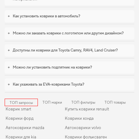
салон для citroen c4 cactus
,
citroen c4 коврики
логично дополнят
оснащение салона. Будем рады и в дальнейшем помогать вам ухаживать за
автомобилем и предлагать только проверенные решения высокого
+
Как установить коврики в автомобиль?
качества.
+
Можно ли заказать коврики с логотипом или другим дизайном?
+
Доступны ли коврики для Toyota Camry, RAV4, Land Cruiser?
+
Можно ли установить подпятник на коврики?
+
Как ухаживать за EVA-ковриками Toyota?
ТОП марки
ТОП фильтры
ТОП товары
ТОП запросы
Коврик smart
Купить коврики renault
Коврики форд
Коврики хонда
Автоковрики mazda
Автоковрики volvo
Коврики для kia
Коврики фольксваген