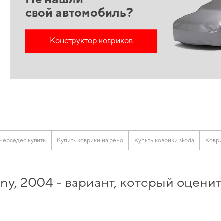
свой автомобиль?
Конструктор ковриков
мерседес купить
Купить коврики на рено
Купить коврики skoda
Коври
mny, 2004 - вариант, который оцен
жника samand
и получить качественный и безопасный продукт, которого вы мо