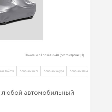
Показано с 1 по 40 из 40 (всего страниц: 1)
ки тойота
Коврики mini
Коврики акура
Коврики пежо
Коврики на
ит любой автомобильный
жете доверять. Выбирайте практичные автомобильные