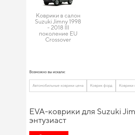
Коврики в салон
Suzuki Jimny 1998
- 2018 III
поколение EU
Crossover
Возможно вы искали:
Автомобильные коврики цена
Коврик форд
Коврики 
EVA-коврики для Suzuki Ji
энтузиаст
Обновите функциональность своего авто,
купить коврик бага