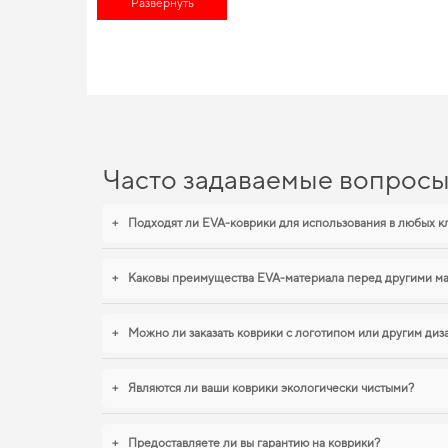
аксессуары -
Развернуть
автоаксессуары цены
делает покупку особенно в
характеристик и совместимость деталей для конкретной марк
автомобилистов. Хотите улучшить оснащение авто,
интернет 
EVA-коврики для Suzuki Jim
Созданные из прочного EVA материала, наши коврики обесп
для вашего автомобиля. Продуманный уход за автомобилем н
функциональностью,
коврики для toyota sequoia
,
коврик для s
Часто задаваемые вопрос
качественную продукцию.
+
Подходят ли EVA-коврики для использования в любых к
+
Каковы преимущества EVA-материала перед другими м
+
Можно ли заказать коврики с логотипом или другим ди
+
Являются ли ваши коврики экологически чистыми?
+
Предоставляете ли вы гарантию на коврики?