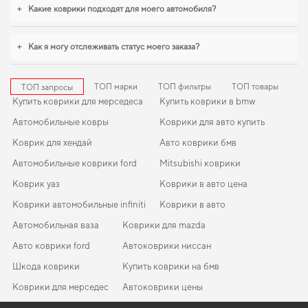
honda accord
,
eva коврики для renault 2014
логично дополнят оснащение
+
Какие коврики подходят для моего автомобиля?
салона. И дальше будем помогать вам поддерживать авто в отличном
состоянии, предлагая только качественную продукцию.
+
Как я могу отслеживать статус моего заказа?
ТОП марки
ТОП фильтры
ТОП товары
ТОП запросы
Купить коврики для мерседеса
Купить коврики в bmw
Автомобильные ковры
Коврики для авто купить
Коврик для хендай
Авто коврики бмв
Автомобильные коврики ford
Mitsubishi коврики
Коврик уаз
Коврики в авто цена
Коврики автомобильные infiniti
Коврики в авто
Автомобильная ваза
Коврики для mazda
Авто коврики ford
Автоковрики ниссан
Шкода коврики
Купить коврики на бмв
Коврики для мерседес
Автоковрики цены
Коврики в салон lexus
Коврики тойота
EVA-коврики для Toyota Rav 4 2013
Коврики в салон Hyundai i30 (FD) 2007-2010 I поколение EU
Коврики honda
Коврики на уаз