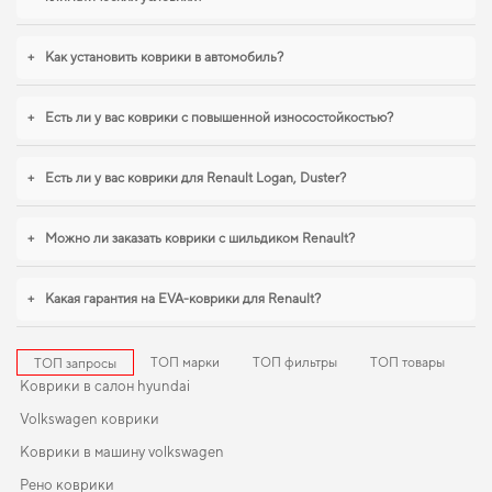
прямо на сайте. В условиях ежедневных поездок особенно важна
практичность,
коврики для машины byd f3
,
коврики для geely ck
станут
практичным решением на каждый день. И дальше будем помогать вам
+
Как установить коврики в автомобиль?
поддерживать авто в отличном состоянии, предлагая только качественную
продукцию.
+
Есть ли у вас коврики с повышенной износостойкостью?
+
Есть ли у вас коврики для Renault Logan, Duster?
+
Можно ли заказать коврики с шильдиком Renault?
+
Какая гарантия на EVA-коврики для Renault?
ТОП марки
ТОП фильтры
ТОП товары
ТОП запросы
Коврики в салон hyundai
Volkswagen коврики
Коврики в машину volkswagen
Рено коврики