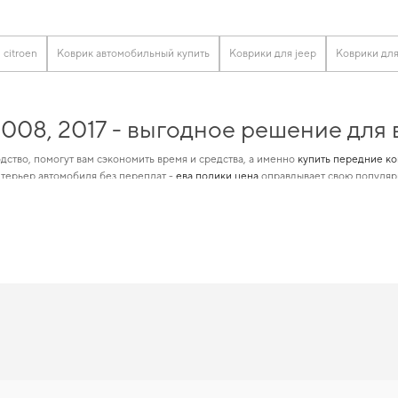
citroen
Коврик автомобильный купить
Коврики для jeep
Коврики для
008, 2017 - выгодное решение для
дство, помогут вам сэкономить время и средства, а именно
купить передние ко
терьер автомобиля без переплат -
ева полики цена
оправдывает свою популярн
оляет вам найти высококлассные автотовары, идеально подходящие для опред
ебования. Сделайте поездки более удобными,
все для машины аксессуары
не ос
008, 2017 — лучший выбор по цене 
аксимальной защитой даже в самых суровых условиях,
эво ковры с бортами
позв
ить коврик для citroen jumpy
поможет быстро решить задачу без лишних хлопот.
т практичным решением на каждый день. Продолжим работать для вашего ком
ы