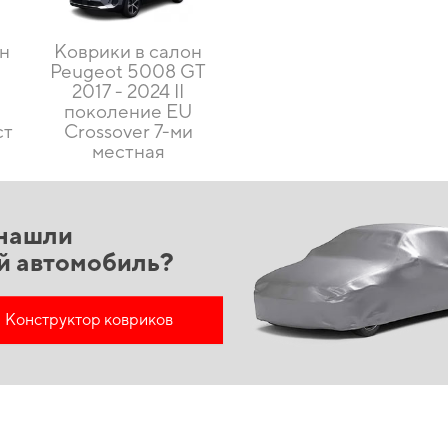
он
Коврики в салон
Peugeot 5008 GT
2017 - 2024 II
U
поколение EU
ст
Crossover 7-ми
местная
нашли
й автомобиль?
Конструктор ковриков