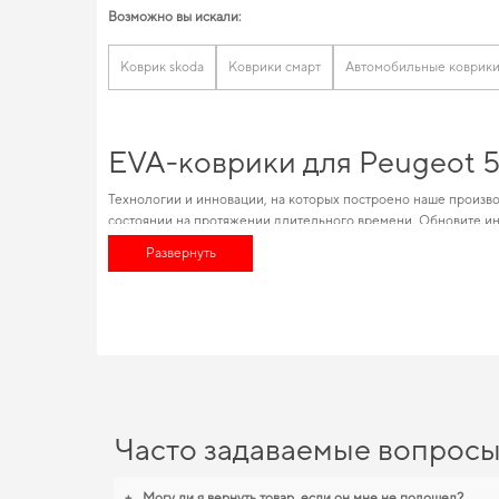
Возможно вы искали:
Коврик skoda
Коврики смарт
Автомобильные коврики 
EVA-коврики для Peugeot 5
Технологии и инновации, на которых построено наше произво
состоянии на протяжении длительного времени. Обновите ин
коврики ева в машину
проще, чем кажется. Наш каталог позв
Развернуть
jaguar
и удовлетворит любые технические и эстетические тр
пользователя.
EVA-коврики для Peugeot 5
Наши EVA ковры изготовлены для обеспечения вашего авто м
и надежно. Когда важна точная посадка и аккуратный вид,
куп
коврики для опель зафира
,
eva коврики для ford mondeo
стану
день.
Часто задаваемые вопрос
+
Могу ли я вернуть товар, если он мне не подошел?