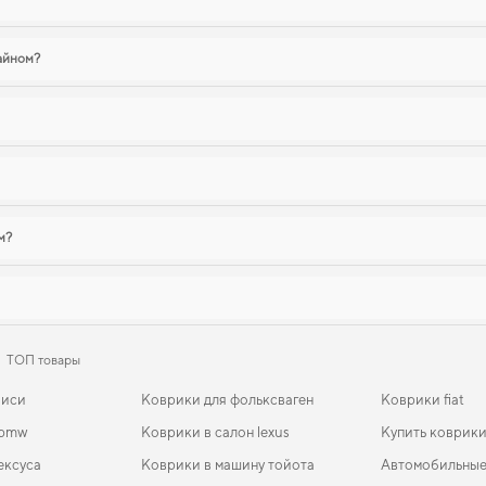
зайном?
м?
ТОП товары
биси
Коврики для фольксваген
Коврики fiat
 bmw
Коврики в салон lexus
Купить коврики
ексуса
Коврики в машину тойота
Автомобильные