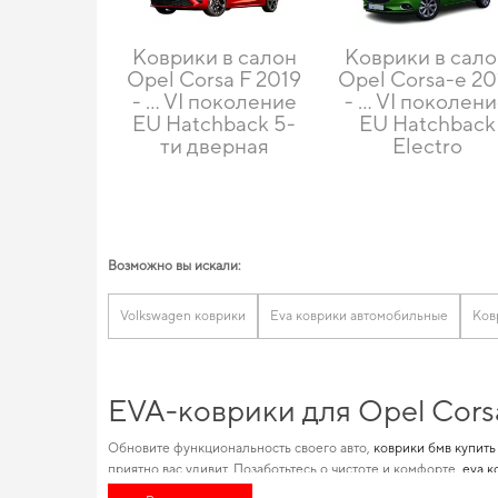
Коврики в салон
Коврики в сал
Opel Corsa F 2019
Opel Corsa-e 20
- … VI поколение
- … VI поколен
EU Hatchback 5-
EU Hatchback
ти дверная
Electro
Возможно вы искали:
Volkswagen коврики
Eva коврики автомобильные
Ков
EVA-коврики для Opel Cors
Обновите функциональность своего авто,
коврики бмв купить
приятно вас удивит. Позаботьтесь о чистоте и комфорте,
eva к
максимальный комфорт от использования
коврики в салон ау