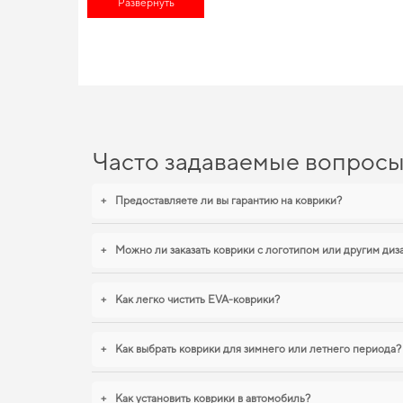
Развернуть
для машины,
аксессуары к автомобилям
помогут вам выделить
EVA-коврики для Opel Cors
Используйте наш широкий спектр EVA ковриков, и вы увидите
его привлекательность. Для тех, кто ценит чистоту и практичн
форд фиеста
,
eva коврики для cadillac ats
станут практичным р
которой уверены.
Часто задаваемые вопрос
+
Предоставляете ли вы гарантию на коврики?
+
Можно ли заказать коврики с логотипом или другим ди
+
Как легко чистить EVA-коврики?
+
Как выбрать коврики для зимнего или летнего периода?
+
Как установить коврики в автомобиль?