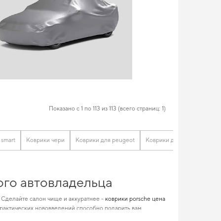
Показано с 1 по 113 из 113 (всего страниц: 1)
 smart
Коврики чери
Коврики для peugeot
Коврики для машины тойот
ого автовладельца
. Сделайте салон чище и аккуратнее -
коврики porsche цена
практических нововведений способно подарить вам
вательных автомобилистов. Подберите полезные дополнения