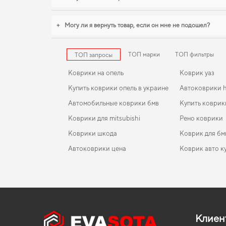
+
Могу ли я вернуть товар, если он мне не подошел?
ТОП марки
ТОП фильтры
ТОП запросы
Коврики на опель
Коврик уаз
Купить коврики опель в украине
Автоковрики 
Автомобильные коврики бмв
Купить коврик
Коврики для mitsubishi
Рено коврики
Коврики шкода
Коврик для бм
Автоковрики цена
Коврик авто к
Коврики для лады
EVA-коврики для Volkswagen T3 1992
Коврики в салон Kia Sportage (SL) 2010-2015 III
Коврики тесл
поколение EU Crossover
Коврики тойота
EVA-коврики для Nissan Kicks 2027
Коврики opel
Коврики в салон Opel Corsa D 2006 - 2014 IV
Коврики land rover
EVA-коврики для Lifan X60 2012
Коврики dodg
поколение EU Hatchback 5-ти дверная
Клиен
Коврики в машину фольксваген
EVA-коврики для Suzuki XL 7 2003
Subaru коврик
Коврики в салон LADA 2112 1995-2015 I поколение