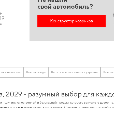
свой автомобиль?
он
19
Конструктор ковриков
ие
рики на порше
Коврик мазда
Купить коврики опель в украине
Коврик
a, 2029 - разумный выбор для кажд
и получить качественный и безопасный продукт, которого вы можете доверять
оврики под заказ
можно всего в пару кликов. Слияние потенциала традиций и 
ди
и гарантирует долговечность и надежность решений даже для самых требо