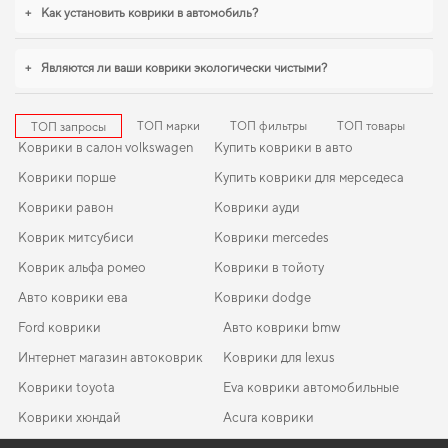
octavia a5 коврики для авто
,
коврики в салон для kia ceed
обеспечивают
+
Как установить коврики в автомобиль?
надежную эксплуатацию. С удовольствием продолжим помогать вам
заботиться о вашем авто и рекомендовать продукцию, в надежности
которой уверены.
+
Являются ли ваши коврики экологически чистыми?
ТОП марки
ТОП фильтры
ТОП товары
ТОП запросы
Коврики в салон volkswagen
Купить коврики в авто
Коврики порше
Купить коврики для мерседеса
Коврики равон
Коврики ауди
Коврик митсубиси
Коврики mercedes
Коврик альфа ромео
Коврики в тойоту
Авто коврики ева
Коврики dodge
Ford коврики
Авто коврики bmw
Интернет магазин автоковрик
Коврики для lexus
Коврики toyota
Eva коврики автомобильные
Коврики хюндай
Acura коврики
Авто коврики ford
Коврики land rover
EVA-коврики для Hyundai Maxcruz 2016
Коврики в салон Peugeot 308 SW 2013 - 2017 II поколение EU
Коврики хендай
Коврики chrysler
Коврики dodge