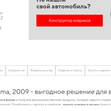
свой автомобиль?
он
32
Конструктор ковриков
A
vo
Коврики vw
Коврики для ваз
Коврики в тойоту
Купить коврики
tima, 2009 - выгодное решение для
ки в вольво
и получить высококачественные продукты, которые надолго сохраня
годной. Позаботьтесь о чистоте и комфорте,
заказать коврики в машину
будет п
мально уменьшить затраты на
коврики в салон митсубиси
и зделает автомобиль 