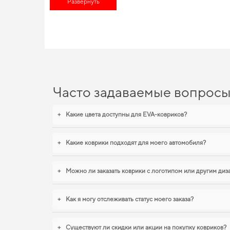
Развернуть
функциональность своего авто,
аксессуары автомобили
добавя
EVA-коврики для Nissan Al
Наши EVA ковры изготовлены для обеспечения вашего авто м
дизайну и функциональности. Если хотите сохранить интерье
выбора,
коврики для авто seat leon
,
коврики для авто ваз 2109
проверенные решения высокого качества.
Часто задаваемые вопрос
+
Какие цвета доступны для EVA-ковриков?
+
Какие коврики подходят для моего автомобиля?
+
Можно ли заказать коврики с логотипом или другим ди
+
Как я могу отслеживать статус моего заказа?
+
Существуют ли скидки или акции на покупку ковриков?