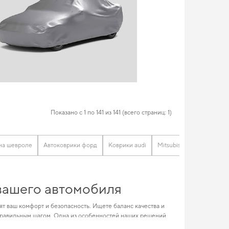
Показано с 1 по 141 из 141 (всего страниц: 1)
 на шевроле
Автоковрики форд
Коврики audi
Mitsubishi коврики
Ко
 вашего автомобиля
т ваш комфорт и безопасность. Ищете баланс качества и
равильным шагом. Одна из особенностей наших решений
более комфортным и долговечным. Обновите