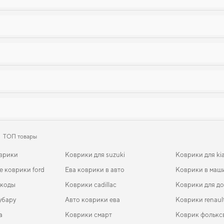
ТОП товары
оврики
Коврики для suzuki
Коврики для ki
 коврики ford
Ева коврики в авто
Коврики в маши
шкоды
Коврики cadillac
Коврики для д
убару
Авто коврики ева
Коврики renaul
a
Коврики смарт
Коврик фолькс