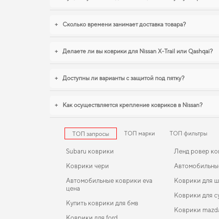
+
Сколько времени занимает доставка товара?
+
Делаете ли вы коврики для Nissan X-Trail или Qashqai?
+
Доступны ли варианты с защитой под пятку?
+
Как осуществляется крепление ковриков в Nissan?
ТОП марки
ТОП фильтры
ТОП запросы
Subaru коврики
Ленд ровер к
Коврики чери
Автомобильные
Автомобильные коврики eva
Коврики для 
цена
Коврики для с
Купить коврики для бмв
Коврики mazd
Коврики для ford