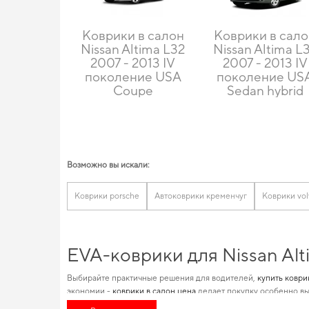
Коврики в салон
Коврики в сал
Nissan Altima L32
Nissan Altima L
2007 - 2013 IV
2007 - 2013 IV
поколение USA
поколение US
Coupe
Sedan hybrid
Возможно вы искали:
Коврики porsche
Автоковрики кременчуг
Коврики vol
EVA-коврики для Nissan Al
Выбирайте практичные решения для водителей,
купить коври
экономии -
коврики в салон цена
делает покупку особенно вы
состоит в специализации по маркам авто, что позволит макси