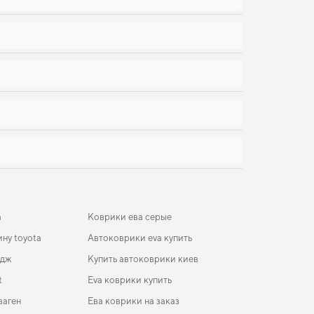
a
Коврики ева серые
ну toyota
Автоковрики eva купить
одж
Купить автоковрики киев
t
Eva коврики купить
ваген
Ева коврики на заказ