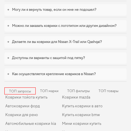
коврики
,
коврики хонда инсайт
становятся разумным выбором водителя. С
удовольствием продолжим помогать вам заботиться о вашем авто и
+
Могу ли я вернуть товар, если он мне не подошел?
рекомендовать продукцию, в надежности которой уверены.
+
Можно ли заказать коврики с логотипом или другим дизайном?
+
Делаете ли вы коврики для Nissan X-Trail или Qashqai?
+
Доступны ли варианты с защитой под пятку?
+
Как осуществляется крепление ковриков в Nissan?
ТОП марки
ТОП фильтры
ТОП товары
ТОП запросы
Коврики тойота купить
Коврики mazda
Автоковрики форд
Купить коврики в авто
Коврики для рено
Купить коврики bmw
Автомобильные коврики kia
Мини коврики купить