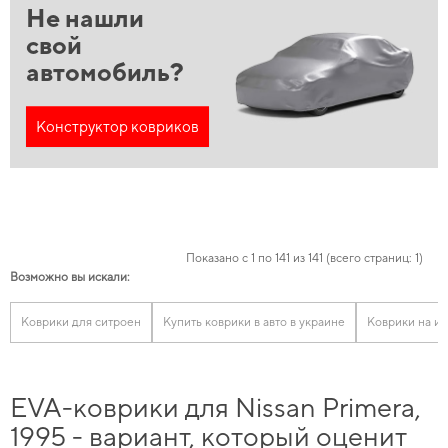
Не нашли
свой
автомобиль?
Конструктор ковриков
Показано с 1 по 141 из 141 (всего страниц: 1)
Возможно вы искали:
Коврики для ситроен
Купить коврики в авто в украине
Коврики на и
EVA-коврики для Nissan Primera,
1995 - вариант, который оценит