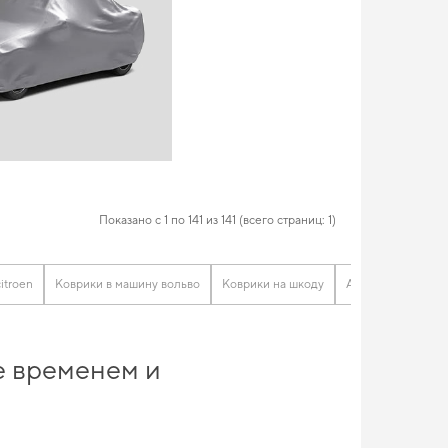
Показано с 1 по 141 из 141 (всего страниц: 1)
itroen
Коврики в машину вольво
Коврики на шкоду
Автомобильные ко
ое временем и
из лучших материалов. Подберите решение для повседневной