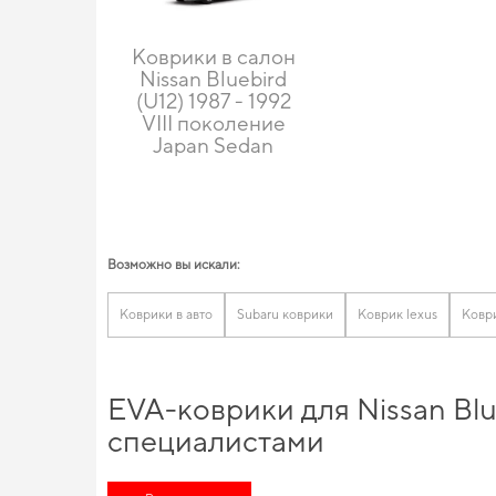
Коврики в салон
Nissan Bluebird
(U12) 1987 - 1992
VIII поколение
Japan Sedan
Возможно вы искали:
Коврики в авто
Subaru коврики
Коврик lexus
Ковр
EVA-коврики для Nissan Blu
специалистами
Обновите функциональность своего авто,
купить коврики фол