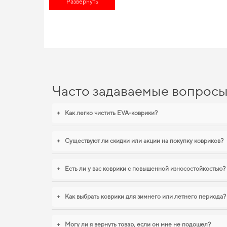
защиты -
Развернуть
автоаксессуары цены
помогает разумно сэкономить П
позволяет нам обеспечивать великолепную актуальность и ка
авто,
аксессуары к автомобилям
помогут вам выделить ваш ав
EVA-коврики для Nissan Blu
Созданные из прочного EVA материала, наши коврики обесп
функциональности. Когда важна точная посадка и аккуратный
клио
обеспечивают надежную эксплуатацию. Рады быть полез
Часто задаваемые вопрос
+
Как легко чистить EVA-коврики?
+
Существуют ли скидки или акции на покупку ковриков?
+
Есть ли у вас коврики с повышенной износостойкостью?
+
Как выбрать коврики для зимнего или летнего периода?
+
Могу ли я вернуть товар, если он мне не подошел?