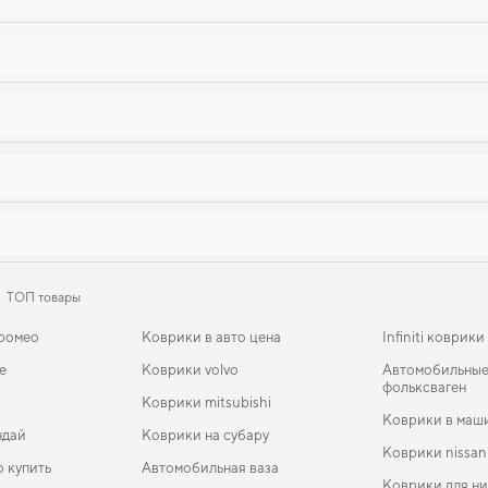
ТОП товары
 ромео
Коврики в авто цена
Infiniti коврики
е
Коврики volvo
Автомобильные
фольксваген
Коврики mitsubishi
Коврики в маш
ндай
Коврики на субару
Коврики nissan
о купить
Автомобильная ваза
Коврики для н