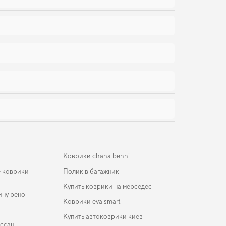
Коврики chana benni
 коврики
Полик в багажник
Купить коврики на мерседес
ину рено
Коврики eva smart
Купить автоковрики киев
иссан