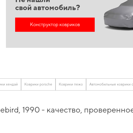
свой автомобиль?
Конструктор ковриков
ики хендай
Коврики porsche
Коврики пежо
Автомобильные коврики c
ebird, 1990 - качество, проверенн
ьксваген
и получить гарантию качества на все купленные товары, сделанные 