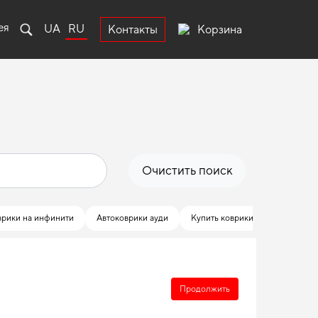
ея
UA
RU
Корзина
Контакты
Очистить поиск
врики на инфинити
Автоковрики ауди
Купить коврики вольво
Ку
Продолжить