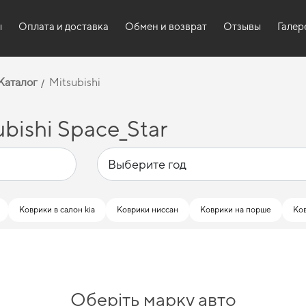
ы
Оплата и доставка
Обмен и возврат
Отзывы
Галер
Каталог
Mitsubishi
bishi Space_Star
Коврики в салон kia
Коврики ниссан
Коврики на порше
Ко