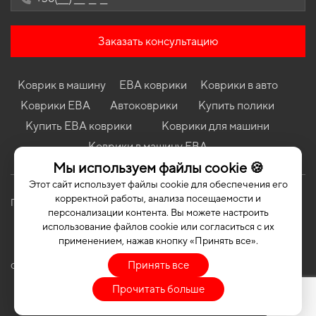
Коврики в салон Volkswagen ID.4 Crozz 2020-… I поколение
China Crossover Electric
Заказать консультацию
Коврики в салон Peugeot 508 2010 - 2018 I поколение EU
Sedan
Коврики в салон Mazda CX-5 (KF) 2017 - … II поколение EU
Коврик в машину
ЕВА коврики
Коврики в авто
Crossover
Коврики ЕВА
Автоковрики
Купить полики
Коврики в салон Mitsubishi L200 (V) 2015 - 2023 V поколение
EU Pickup 4-х дверная Long
Купить ЕВА коврики
Коврики для машини
Коврики в машину ЕВА
Коврики в салон Mazda MX-30 EV 2020 - … I поколение Japan
Crossover Electric
Мы используем файлы cookie 🍪
Коврики в салон MG Motor 550 Roewe 2008-2014 I поколение
Этот сайт использует файлы cookie для обеспечения его
EU Sedan
корректной работы, анализа посещаемости и
Политика конфиденциальности
Публичная оферта
персонализации контента. Вы можете настроить
использование файлов cookie или согласиться с их
применением, нажав кнопку «Принять все».
Принять все
COPYRIGHT | EVASOTA © 2026 | ALL RIGHTS RESERVED
Прочитать больше