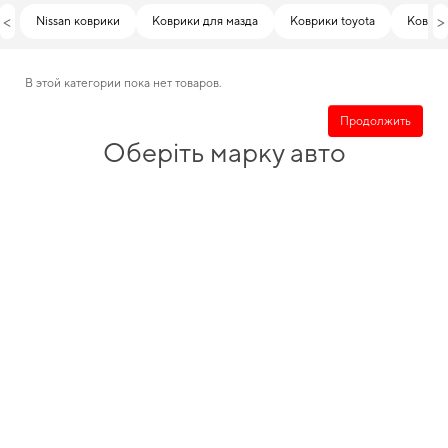
<
>
Nissan коврики
Коврики для мазда
Коврики toyota
Коврик
В этой категории пока нет товаров.
Продолжить