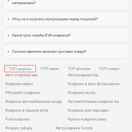
+
материалами?
+
Могу ли я получить консультацию перед покупкой?
+
Какой срок службы EVA-ковриков?
+
Сколько времени занимает доставка товара?
ТОП марки
ТОП фильтры
ТОП товары
ТОП запросы
Авто коврики ева
Автоковрики kia
Коврики ивеко
Коврики в авто фольксваген
Mitsubishi коврики
Коврики skoda
Коврики автомобильные хонда
Автомобильные коврики kia
Коврики в машину bmw
Коврики для мерседес
Ford коврики
Купить коврики рено
Коврик субару
Автоковрики honda