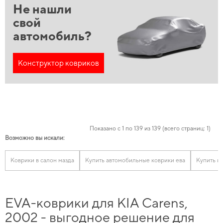
Не нашли
свой
автомобиль?
Конструктор ковриков
Показано с 1 по 139 из 139 (всего страниц: 1)
Возможно вы искали:
Коврики в салон мазда
Купить автомобильные коврики ева
Купить к
EVA-коврики для KIA Carens,
2002 - выгодное решение для