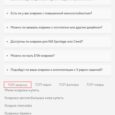
nissan patrol
удобно прямо на сайте. Продуманная защита пола начинается с
правильного выбора,
коврики для автомобиля lancer mitsubishi
,
eva коврики
для kia morning
станут практичным решением на каждый день. Продолжим
+
Есть ли у вас коврики с повышенной износостойкостью?
работать для вашего комфорта и предлагать товары, которым можно
доверять каждый день.
+
Можно ли заказать коврики с логотипом или другим дизайном?
+
Доступны ли коврики для KIA Sportage или Ceed?
+
Можно ли мыть EVA-коврики?
+
Подойдут ли ваши коврики к комплектации с 3 рядом сидений?
ТОП марки
ТОП фильтры
ТОП товары
ТОП запросы
Мини коврики купить
Коврики автомобильные киев купить
Коврик mercedes
Коврики daewoo