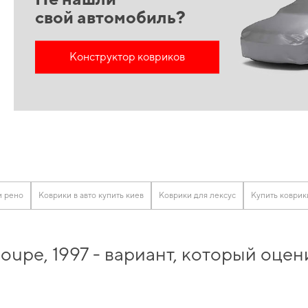
свой автомобиль?
Конструктор ковриков
и рено
Коврики в авто купить киев
Коврики для лексус
Купить коврик
oupe, 1997 - вариант, который оц
сваген
и почувствовать себя увереннее на дороге благодаря высокой надежнос