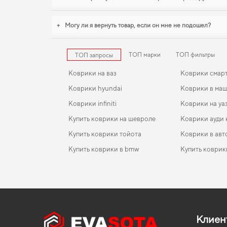
+
Могу ли я вернуть товар, если он мне не подошел?
ТОП марки
ТОП фильтры
ТОП запросы
Коврики на ваз
Коврики смар
Коврики hyundai
Коврики в ма
Коврики infiniti
Коврики на уа
Купить коврики на шевроле
Коврики ауди 
Купить коврики тойота
Коврики в авт
Купить коврики в bmw
Купить коврик
Коврики nissan
EVA-коврики для ВАЗ 2109 1993
Коврики в салон Peugeot 301 2012 - 2017 I поколе
Коврики тойо
EU Sedan дорест
Коврики мерседес
EVA-коврики для JAC S3 2020
Коврики акур
Коврики в салон Volvo V60 2010 - 2017 Universal I
Коврики honda
EVA-коврики для ВАЗ 2108 2002
Коврики dodg
поколение EU
Клиен
Коврики для лады
EVA-коврики для Ford Ka 2012
Коврики opel
Коврики в салон BMW X5 E70 2007-2013 II покол