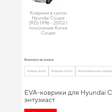
Коврики в салон
Hyundai Coupe
(RD) 1996 - 2002 I
поколение Korea
Coupe
Возможно вы искали:
Коврик skoda
Коврики опель
Автомобильные коврик
EVA-коврики для Hyundai C
энтузиаст
Позаботьтесь о комфорте в дороге,
купить коврики для фольк