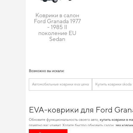
Коврики в салон
Ford Granada 1977
- 1985 II
поколение EU
Sedan
Возможно вы искали:
Автомобильные коврики eva цена
Купить коврики skoda
EVA-коврики для Ford Gran
Обновите функциональность своего авто,
купить коврики в м
приятно вас удивит. Хотите быстро обновить салон,
эва коврик
использования
коврики в салон автомобиля bmw
и удовлетвор