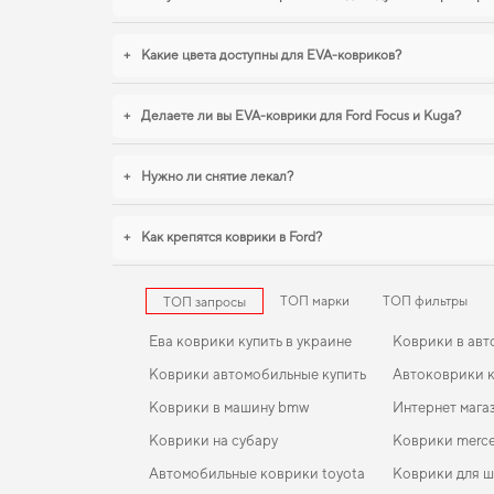
+
Какие цвета доступны для EVA-ковриков?
+
Делаете ли вы EVA-коврики для Ford Focus и Kuga?
+
Нужно ли снятие лекал?
+
Как крепятся коврики в Ford?
ТОП марки
ТОП фильтры
ТОП запросы
Ева коврики купить в украине
Коврики в авт
Коврики автомобильные купить
Автоковрики к
Коврики в машину bmw
Интернет мага
Коврики на субару
Коврики merce
Автомобильные коврики toyota
Коврики для 