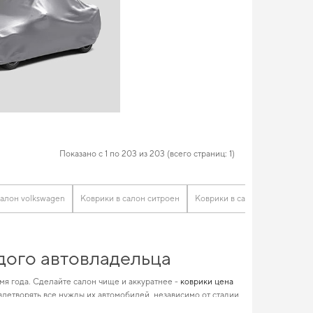
Показано с 1 по 203 из 203 (всего страниц: 1)
салон volkswagen
Коврики в салон ситроен
Коврики в салон бмв
Ковр
ждого автовладельца
мя года. Сделайте салон чище и аккуратнее -
коврики цена
влетворять все нужды их автомобилей, независимо от стадии
е авто,
аксессуары на авто
не оставят равнодушным даже