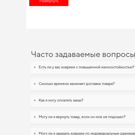
Развернуть
самого требовательного пользователя.
EVA-коврики для Ford Gran
Используйте наш широкий спектр EVA ковриков, и вы увидите
надежно. Для тех, кто ценит чистоту и практичность,
купить ev
коврики ауди а7
,
коврики для фольксваген туарег
становятся 
Часто задаваемые вопрос
+
Есть ли у вас коврики с повышенной износостойкостью?
+
Сколько времени занимает доставка товара?
+
Как я могу оплатить заказ?
+
Могу ли я вернуть товар, если он мне не подошел?
+
Могу ли я заказать коврики по индивидуальным размера