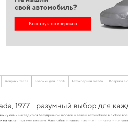
свой автомобиль?
Конструктор ковриков
Коврики тесла
Коврики для infiniti
Автоковрики mazda
Коврики в 
ada, 1977 - разумный выбор для ка
ашину eva
и насладиться безупречной заботой о вашем автомобиле в любое вре
и на заказ
стоит уже сегодня. Наш набор товаров позволяет пользователям удо
ит любые технические и эстетические требования. Хотите улучшить оснащени