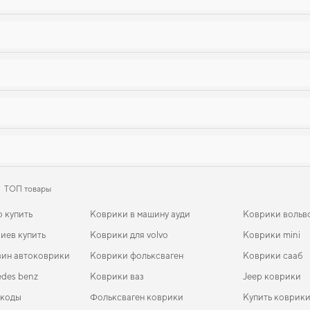
ТОП товары
о купить
Коврики в машину ауди
Коврики вольв
иев купить
Коврики для volvo
Коврики mini
зин автоковрики
Коврики фольксваген
Коврики сааб
des benz
Коврики ваз
Jeep коврики
шкоды
Фольксваген коврики
Купить коврики