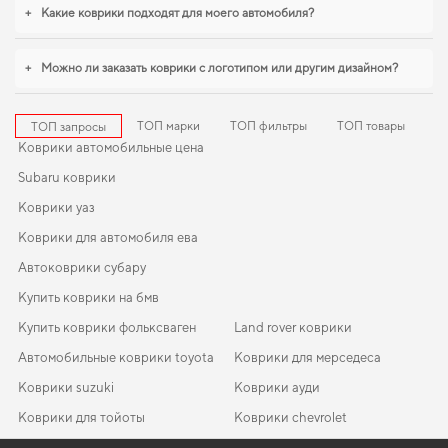
разумным решением. Когда требуется баланс между эстетикой и
+
Какие коврики подходят для моего автомобиля?
функциональностью,
коврики для авто honda legend
,
коврики для saab 9 3
логично дополнят оснащение салона. Мы всегда готовы поддерживать вас
в уходе за автомобилем и предлагать только действительно достойные
+
Можно ли заказать коврики с логотипом или другим дизайном?
товары.
ТОП марки
ТОП фильтры
ТОП товары
ТОП запросы
Коврики автомобильные цена
Subaru коврики
Коврики уаз
Коврики для автомобиля ева
Автоковрики субару
Купить коврики на бмв
Купить коврики фольксваген
Land rover коврики
Автомобильные коврики toyota
Коврики для мерседеса
Коврики suzuki
Коврики ауди
Коврики для тойоты
Коврики chevrolet
Коврики fiat
Коврики citroen
EVA-коврики для Hyundai Grandeur 2022
Коврики в салон MG Motor Marvel R 2020-… I поколение EU
Коврики nissan
Коврики сузуки
Коврики land rover