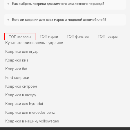
интерьер автомобиля,
коврик для hyundai santa fe
,
коврики для kia magentis
+
Как выбрать коврики для зимнего или летнего периода?
помогают поддерживать чистоту без лишних усилий. Будем рады и в
дальнейшем помогать вам ухаживать за автомобилем и предлагать только
проверенные решения высокого качества.
+
Есть ли коврики для всех марок и моделей автомобилей?
ТОП марки
ТОП фильтры
ТОП товары
ТОП запросы
Купить коврики опель в украине
Коврики для ягуар
Коврики киа
Коврики fiat
Ford коврики
Коврики ситроен
Коврики в шкоду
Коврики для hyundai
Коврики для mercedes benz
Коврики в машину volkswagen
Коврики для ваз
Коврики тойота
EVA-коврики для Honda Civic 2016
Коврики в салон Opel Corsa Е 2014 - 2019 V поколение EU
Subaru коврики