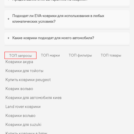
будет удачным выбором. Если вы обновляете интерьер автомобиля,
eva
коврики для maxus ev30
,
коврики для honda fr v
станут практичным
решением на каждый день. Продолжим работать для вашего комфорта и
Подходят ли EVA-коврики для использования в любых
+
предлагать товары, которым можно доверять каждый день.
климатических условиях?
+
Какие коврики подходят для моего автомобиля?
ТОП марки
ТОП фильтры
ТОП товары
ТОП запросы
Коврики акура
Коврики для тойоты
Купить коврики peugeot
Коврик вольво
Коврики для автомобиля киев
Land rover коврики
Коврики вольво
Коврики для suzuki
Купить коврики в bmw