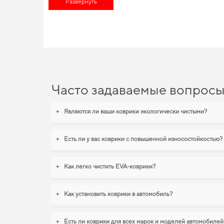
Развернуть
дороге,
аксессуары для авто магазин
позволят вам наслаждать
EVA-коврики для Audi 100, 
Наши EVA ковры изготовлены для обеспечения вашего авто м
для вашего автомобиля. Когда важна точная посадка и аккура
ford tourneo custom петек
,
коврики тойота королла
становятся
продукцию.
Часто задаваемые вопрос
+
Являются ли ваши коврики экологически чистыми?
+
Есть ли у вас коврики с повышенной износостойкостью?
+
Как легко чистить EVA-коврики?
+
Как установить коврики в автомобиль?
+
Есть ли коврики для всех марок и моделей автомобилей