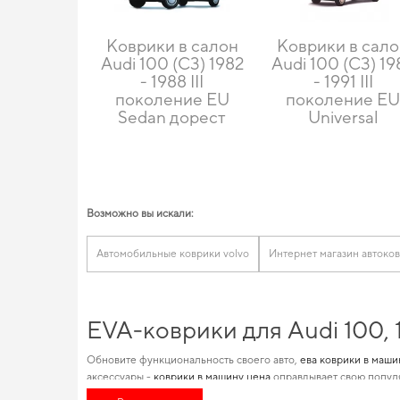
Коврики в салон
Коврики в сал
Audi 100 (C3) 1982
Audi 100 (C3) 19
- 1988 III
- 1991 III
поколение EU
поколение E
Sedan дорест
Universal
Возможно вы искали:
Автомобильные коврики volvo
Интернет магазин автоко
EVA-коврики для Audi 100,
Обновите функциональность своего авто,
ева коврики в маши
аксессуары -
коврики в машину цена
оправдывает свою популя
автомобилей позволяет нам обеспечивать великолепную акту