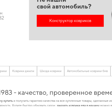
свой автомобиль?
он
82
Конструктор ковриков
U
врики
Коврики джили
Шкода коврики
Автомобильные коврики бмв
 1983 - качество, проверенное вре
ну купить
и получить гарантию качества на все купленные товары, сделанные 
рность. Хотите быстро обновить салон,
заказать коврики ева в машину
можно вс
альность и качество для
коврики skoda
и усилит привлекательность вашего авто