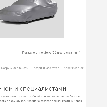
Показано с 1 по 126 из 126 (всего страниц: 1)
Коврики для тойоты
Коврики land rover
Коврик для lexus
Купить ков
менем и специалистами
из лучших материалов. Выбирайте практичные автомобильные
его в пару кликов. Изобилие товаров для конкретных марок
, повысив его ценность на рынке. Позаботьтесь о комфорте в