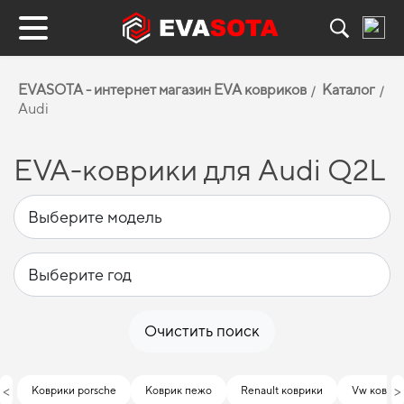
EVASOTA - интернет магазин EVA ковриков
Каталог
Audi
EVA-коврики для Audi Q2L
Очистить поиск
<
>
Коврики porsche
Коврик пежо
Renault коврики
Vw коври