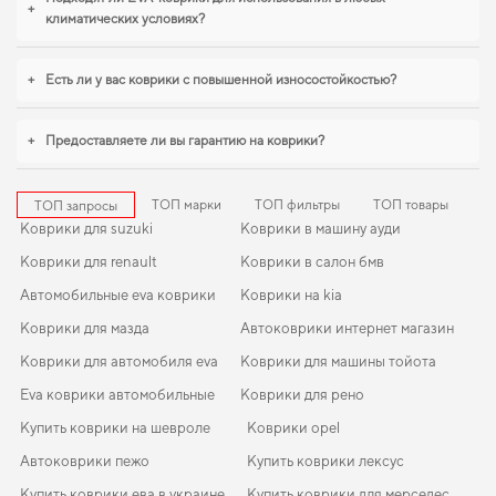
внешний вид. Стремитесь к порядку в салоне,
купить коврики рено
+
климатических условиях?
сандеро
удобно прямо на сайте. В условиях ежедневных поездок особенно
важна практичность,
коврики daewoo nexia
,
коврики для ваз 2109
становятся разумным выбором водителя. Рады быть полезными в заботе о
+
Есть ли у вас коврики с повышенной износостойкостью?
вашем автомобиле и предлагать решения, которые оправдывают ожидания.
+
Предоставляете ли вы гарантию на коврики?
ТОП марки
ТОП фильтры
ТОП товары
ТОП запросы
Коврики для suzuki
Коврики в машину ауди
Коврики для renault
Коврики в салон бмв
Автомобильные eva коврики
Коврики на kia
Коврики для мазда
Автоковрики интернет магазин
Коврики для автомобиля eva
Коврики для машины тойота
Eva коврики автомобильные
Коврики для рено
Купить коврики на шевроле
Коврики opel
Автоковрики пежо
Купить коврики лексус
Купить коврики ева в украине
Купить коврики для мерседес