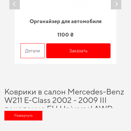
Органайзер для автомобиля
1100 ₴
Детали
Заказать
Коврики в салон Mercedes-Benz
W211 E-Class 2002 - 2009 III
поколение EU Universal AWD -
разумный выбор для каждого
Развернуть
автовладельца