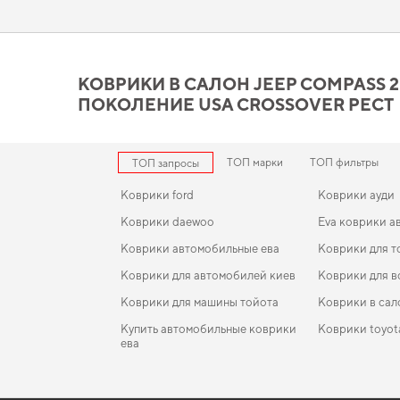
воплотят все ваши пожелания и станет незаменимым помощн
Коврики в салон Jeep Comp
выбор по цене и качеству
КОВРИКИ В САЛОН JEEP COMPASS 2011
ПОКОЛЕНИЕ USA CROSSOVER РЕСТ
Коврики из EVA материала отличаются высоким качеством и 
Сделайте салон более защищённым от грязи и влаги,
купить
салон для toyota previa
уверенно справляются с нагрузками. 
ТОП марки
ТОП фильтры
ТОП запросы
Коврики ford
Коврики ауди
Коврики daewoo
Eva коврики а
Коврики автомобильные ева
Коврики для т
Коврики для автомобилей киев
Коврики для в
Коврики для машины тойота
Коврики в сал
Купить автомобильные коврики
Коврики toyot
ева
Коврики в машину фольксваген
EVA-коврики для SMART Fortwo 2013
Коврики в салон Lexus NX 200 (AZ10) 2014-2021 I
Коврики opel
поколение EU/USA Crossover