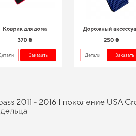
Коврик для дома
Дорожный аксессу
370 ₴
250 ₴
Детали
Заказать
Детали
Заказать
ss 2011 - 2016 I поколение USA Cr
адельца
 украине
и насладиться безупречной заботой о вашем автомобиле в любое врем
тнее,
эва коврики на заказ
можно всего в пару кликов. Изобилие товаров для к
поможет сократить эксплуатационные расходы и продлить срок службы. Обнов