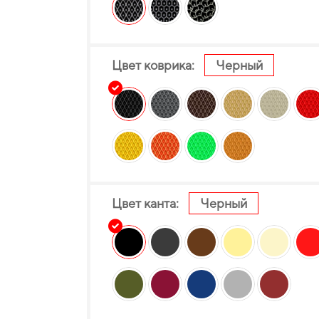
Цвет коврика:
Черный
Цвет канта:
Черный