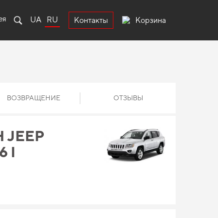
ея
UA
RU
Корзина
Контакты
ВОЗВРАЩЕНИЕ
ОТЗЫВЫ
 JEEP
6 I