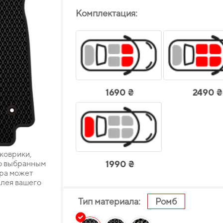
Комплектация:
1690 ₴
2490 ₴
 коврики,
о выбранным
1990 ₴
ара может
плея вашего
Тип материала:
Ромб