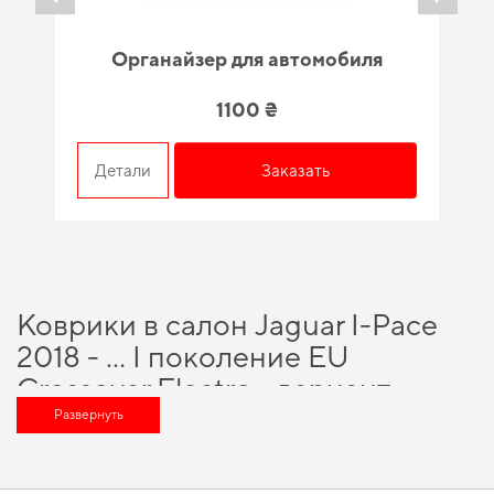
Органайзер для автомобиля
1100 ₴
Детали
Заказать
Коврики в салон Jaguar I-Pace
2018 - … I поколение EU
Crossover Еlectro - вариант,
который оценит любой
Развернуть
автомобильный энтузиаст
Позаботьтесь о комфорте в дороге,
коврики купить seat
и получить