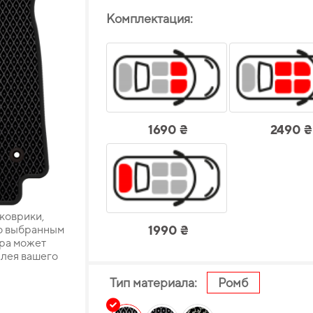
Комплектация:
1690 ₴
2490 ₴
 коврики,
о выбранным
1990 ₴
ара может
плея вашего
Тип материала:
Ромб