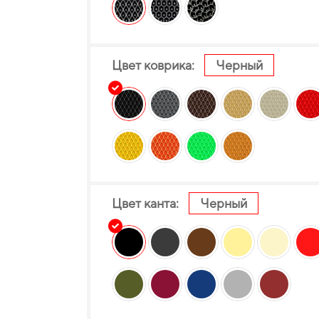
Цвет коврика:
Черный
Цвет канта:
Черный