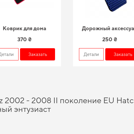
Коврик для дома
Дорожный аксессу
370 ₴
250 ₴
Детали
Заказать
Детали
Заказать
z 2002 - 2008 II поколение EU Hatc
ый энтузиаст
деса
и получить качественный и безопасный продукт, которого вы можете дове
елей. Обновите защиту пола без лишних затрат,
заказать коврики для автомоб
альный комфорт от использования
коврики geely
и позволит вашему авто всегда