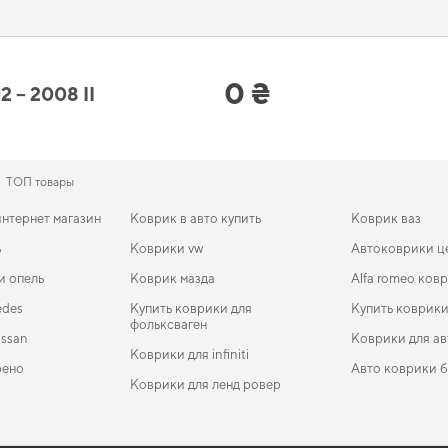
добавят практичности вашему авто.
z 2002 - 2008 II поколение EU Hat
0 ₴
– 2008 II
дизайном, который позволит вам
коврик эво
подчеркнет статус вашего автомобил
оит уже сейчас. Когда важна точная подгонка и аккуратный внешний вид,
коври
рживать вас в уходе за автомобилем и предлагать только действительно досто
ТОП товары
нтернет магазин
Коврик в авто купить
Коврик ваз
ь
Коврики vw
Автоковрики ц
и опель
Коврик мазда
Alfa romeo ков
edes
Купить коврики для
Купить коврики
фольксваген
issan
Коврики для ав
Коврики для infiniti
рено
Авто коврики 
Коврики для ленд ровер
оление
а
EVA-коврики для Citroen C5 Aircross 2024
Коврики в салон Audi S6 (C6) 2004-2011 III поколение
Коврики opel
Коврики для s
EVA-
Ковр
EU Sedan
поко