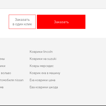
chback действительно стоит
Заказать
Заказать
в один клик
я, добавив стиль и элегантность. Когда важна точная
ки напольные для nissan nv200
,
коврик для volkswagen touran
йные товары.
Коврики lincoln
ены
Коврики на suzuki
рики
Ковры мерседес
 вольво
Коврик eva в машину
томобиля nissan
Eva коврики цена
бмв
Ева коврики шкода
koda
коврики для Skoda Citigo 2013
ики в салон Renault Scenic 2009 - 2016 III
Коврики в GMC
ление EU Minivan 5-ти местная