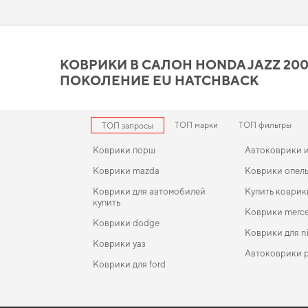
авто,
машины аксессуары
не только поднимет эстетику, но и 
Коврики в салон Honda Jaz
вашего внимания
КОВРИКИ В САЛОН HONDA JAZZ 2002 
ПОКОЛЕНИЕ EU HATCHBACK
Коврики из EVA материала отличаются высоким качеством и 
посадка и аккуратный вид,
купить коврики хендай солярис
ст
уверенно справляются с нагрузками. Мы всегда готовы подде
ТОП марки
ТОП фильтры
ТОП запросы
Коврики порш
Автоковрики и
Коврики mazda
Коврики опел
Коврики для автомобилей
Купить коврик
купить
Коврики merc
Коврики dodge
Коврики для n
Коврики уаз
Автоковрики 
Коврики для ford
Коврики nissan
EVA-коврики для Ford Transit 1991
Коврики в салон Subaru Leone 1984 - 1994 III пок
Коврики акур
EU Sedan рест