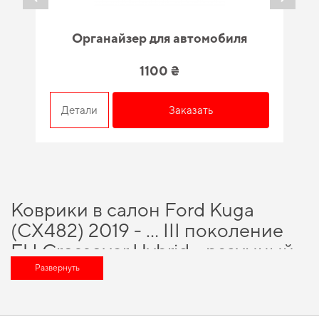
Органайзер для автомобиля
1100 ₴
Детали
Заказать
Коврики в салон Ford Kuga
(CX482) 2019 - … III поколение
EU Crossover Hybrid - разумный
выбор для каждого
Развернуть
автовладельца
Сделайте поездки более удобными,
аксессуары для авто купить в