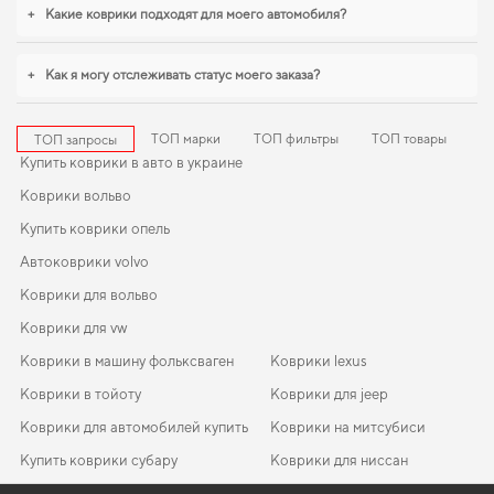
Будем рады и в дальнейшем помогать вам ухаживать за автомобилем и
+
Какие коврики подходят для моего автомобиля?
предлагать только проверенные решения высокого качества.
+
Как я могу отслеживать статус моего заказа?
ТОП марки
ТОП фильтры
ТОП товары
ТОП запросы
Купить коврики в авто в украине
Коврики вольво
Купить коврики опель
Автоковрики volvo
Коврики для вольво
Коврики для vw
Коврики в машину фольксваген
Коврики lexus
Коврики в тойоту
Коврики для jeep
Коврики для автомобилей купить
Коврики на митсубиси
Купить коврики субару
Коврики для ниссан
Коврики порше
Коврики dodge
EVA-коврики для Opel Combo 2012
Коврики в салон Ford Explorer 2010-2019 V поколение USA/EU
Коврики citroen
Opel коврики
Коврики fiat