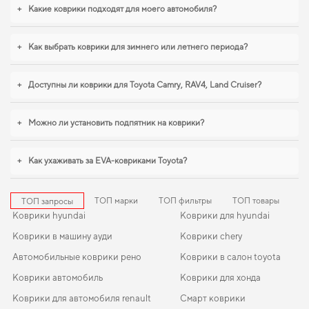
выбора,
коврики для citroen c3
,
коврики в салон для geely ck
логично
+
Какие коврики подходят для моего автомобиля?
дополнят оснащение салона. Мы всегда готовы поддерживать вас в уходе
за автомобилем и предлагать только действительно достойные товары.
+
Как выбрать коврики для зимнего или летнего периода?
+
Доступны ли коврики для Toyota Camry, RAV4, Land Cruiser?
+
Можно ли установить подпятник на коврики?
+
Как ухаживать за EVA-ковриками Toyota?
ТОП марки
ТОП фильтры
ТОП товары
ТОП запросы
Коврики hyundai
Коврики для hyundai
Коврики в машину ауди
Коврики chery
Автомобильные коврики рено
Коврики в салон toyota
Коврики автомобиль
Коврики для хонда
Коврики для автомобиля renault
Смарт коврики