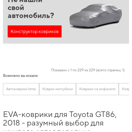
свой
автомобиль?
Конструктор ковриков
Показано с 1 по 229 из 229 (всего страниц: 1)
Возможно вы искали:
Автоковрики bmw
Коврик митсубиси
Коврики на инфинити
Коври
EVA-коврики для Toyota GT86,
2018 - разумный выбор для
каждого автовладельца