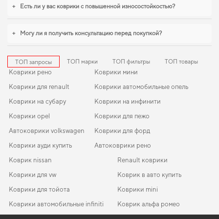
коврики для chevrolet hhr
,
коврики для skoda roomster
становятся разумным
+
Есть ли у вас коврики с повышенной износостойкостью?
выбором водителя. И дальше будем помогать вам поддерживать авто в
отличном состоянии, предлагая только качественную продукцию.
+
Могу ли я получить консультацию перед покупкой?
ТОП марки
ТОП фильтры
ТОП товары
ТОП запросы
Коврики рено
Коврики мини
Коврики для renault
Коврики автомобильные опель
Коврики на субару
Коврики на инфинити
Коврики opel
Коврики для пежо
Автоковрики volkswagen
Коврики для форд
Коврики ауди купить
Автоковрики рено
Коврик nissan
Renault коврики
Коврики для vw
Коврик в авто купить
Коврики для тойота
Коврики mini
Коврики автомобильные infiniti
Коврик альфа ромео
Коврики volkswagen
Subaru коврики
EVA-коврики для Mazda MX-30 2022
Коврики в салон Kia Sportage (JA) 1993-2002 I поколение EU
Коврики акура
Коврики додж