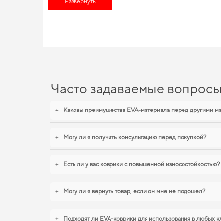
Развернуть
удобными,
аксессуары на машину
позволят вам наслаждаться 
EVA-коврики для Nissan Ma
Каждое изделие, которое мы представляем, спроектировано 
вид, который подчеркнет ваш индивидуальный стиль. Стремит
правильного выбора,
коврики toyota auris
,
коврики ford musta
действительно достойные товары.
Часто задаваемые вопрос
+
Каковы преимущества EVA-материала перед другими м
+
Могу ли я получить консультацию перед покупкой?
+
Есть ли у вас коврики с повышенной износостойкостью?
+
Могу ли я вернуть товар, если он мне не подошел?
+
Подходят ли EVA-коврики для использования в любых к