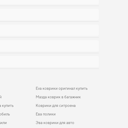
в
Eva коврики оригинал купить
й
Мазда коврик в багажник
 купить
Коврики для ситроена
обиль
Ева полики
жили
Эва коврики для авто