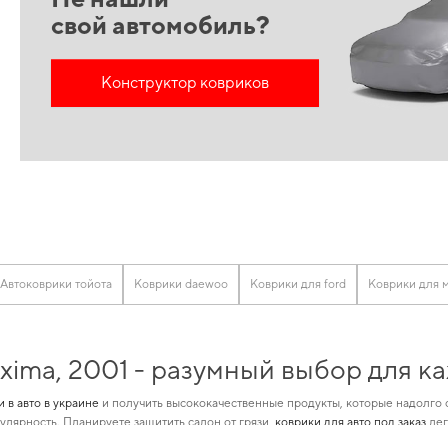
свой автомобиль?
Конструктор ковриков
Автоковрики тойота
Коврики daewoo
Коврики для ford
Коврики для 
xima, 2001 - разумный выбор для к
и в авто в украине
и получить высококачественные продукты, которые надолго 
лярность. Планируете защитить салон от грязи,
коврики для авто под заказ
лег
альность и качество для
коврики в салон тойота
и зделает автомобиль более к