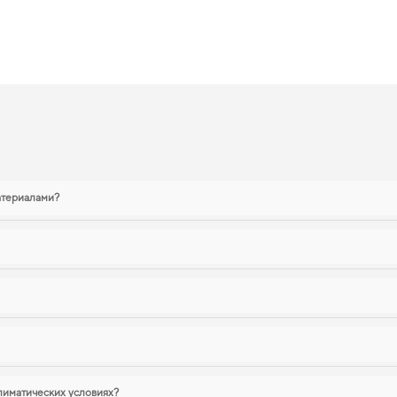
более уютной и комфортной поездкой.
xima, 2001 — лучший выбор по цене
с учетом современных требований безопасности и комфорта,
интернет магазин
есь к порядку в салоне,
купить коврики для porsche cayenne
становится разумн
ng
станут практичным решением на каждый день. Мы всегда готовы поддерживать
ы
атериалами?
лиматических условиях?