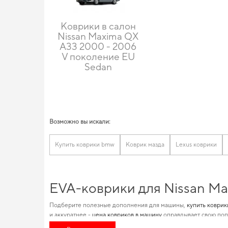
Коврики в салон
Nissan Maxima QX
A33 2000 - 2006
V поколение EU
Sedan
Возможно вы искали:
Купить коврики bmw
Коврик мазда
Lexus коврики
EVA-коврики для Nissan Ma
Подберите полезные дополнения для машины,
купить коврик
и аккуратнее -
цена ковриков в машину
оправдывает свою попу
автомобилей позволяет нам обеспечивать великолепную акту