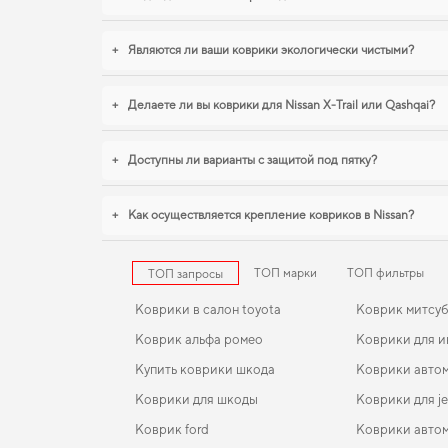
+
Являются ли ваши коврики экологически чистыми?
+
Делаете ли вы коврики для Nissan X-Trail или Qashqai?
+
Доступны ли варианты с защитой под пятку?
+
Как осуществляется крепление ковриков в Nissan?
ТОП марки
ТОП фильтры
ТОП запросы
Коврики в салон toyota
Коврик митсу
Коврик альфа ромео
Коврики для 
Купить коврики шкода
Коврики авто
Коврики для шкоды
Коврики для j
Коврик ford
Коврики авто