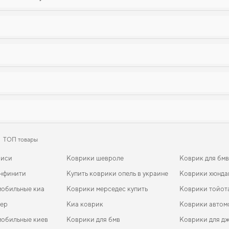
ТОП товары
биси
Коврики шевроле
Коврик для бм
инфинити
Купить коврики опель в украине
Коврики хюнда
мобильные киа
Коврики мерседес купить
Коврики тойота
eep
Киа коврик
Коврики автом
мобильные киев
Коврики для бмв
Коврики для д