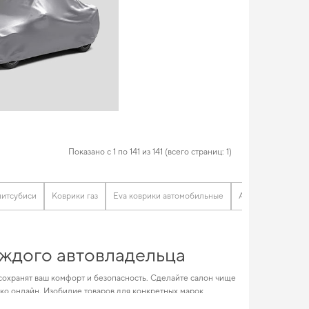
Показано с 1 по 141 из 141 (всего страниц: 1)
митсубиси
Коврики газ
Eva коврики автомобильные
Alfa romeo коврик
аждого автовладельца
сохранят ваш комфорт и безопасность. Сделайте салон чище
ко онлайн. Изобилие товаров для конкретных марок
омфортным и долговечным. Сделайте поездки более