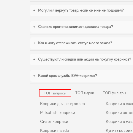
+
Могу ли я вернуть товар, если он мне не подошел?
+
Сколько времени занимает доставка товара?
+
Как я могу отслеживать статус моего заказа?
+
Существуют ли скидки или акции на покупку ковриков?
+
Какой срок службы EVA-ковриков?
ТОП марки
ТОП фильтры
ТОП запросы
Коврики для ленд ровер
Коврики в сал
Mitsubishi коврики
Коврики автом
Смарт коврики
Коврики в маш
Коврики mazda
Купить коврик