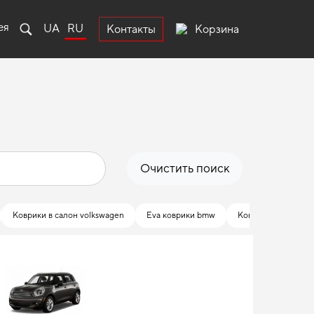
ея
UA
RU
Корзина
Контакты
Очистить поиск
Коврики в салон volkswagen
Eva коврики bmw
Коврики в салоне д