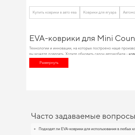
Купить коврики в авто ева
Коврики для ягуара
Автомо
EVA-коврики для Mini Coun
Технологии и инновации, на которых построено наше произво
вы можете доверять. Хотите обновить салон автомобиля -
ков
онлайн. Одна из особенностей наших решений состоит в спец
Развернуть
эстетические требования. Позаботьтесь о комфорте в дороге,
EVA-коврики для Mini Coun
Коврики из EVA материала отличаются высоким качеством и д
годы. Для тех, кто ценит чистоту и практичность,
купить коври
eva коврики для seat 2002
становятся разумным выбором води
Часто задаваемые вопрос
+
Подходят ли EVA-коврики для использования в любых к