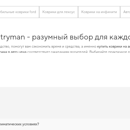
бильные коврики ford
Коврики для лексус
Коврики на инфинити
Авт
tryman - разумный выбор для кажд
дство, помогут вам сэкономить время и средства, а именно
купить коврики на а
рики в авто цена
соответствует ожиданиям водителей. Выбирайте практичное р
иализации по маркам авто, что позволит максимально уменьшить затраты на
ав
аксессуары автомобилей
позволят вам создать атмосферу уюта и безопасности
tryman — лучший выбор по цене и 
изайном, который позволит вам
3d eva коврики с бортами
гарантирует легкость
ки для mazda cx 7
можно без лишних затрат времени. Когда важна точная подго
теля. С удовольствием продолжим помогать вам заботиться о вашем авто и ре
ы
лиматических условиях?