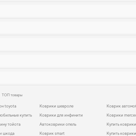
ТОП товары
он toyota
Коврики шевроле
Коврик автомо
обильные купить
Коврики для инфинити
Коврики merce
ину тойота
Автоковрики опель
Купить коврик
и шкода
Коврик smart
Купить коврики