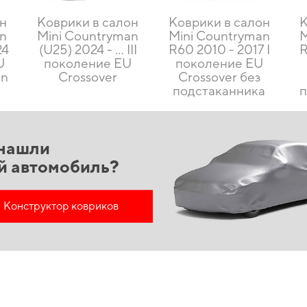
он
Коврики в салон
Коврики в салон
К
an
Mini Countryman
Mini Countryman
M
24
(U25) 2024 - ... III
R60 2010 - 2017 I
R
U
поколение EU
поколение EU
in
Crossover
Crossover без
подстаканника
нашли
й автомобиль?
Конструктор ковриков