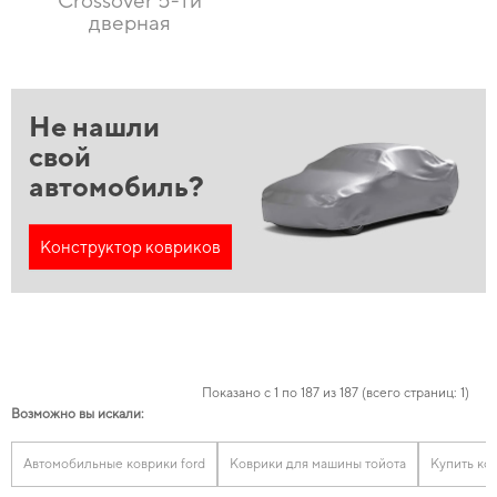
Crossover 5-ти
дверная
Не нашли
свой
автомобиль?
Конструктор ковриков
Показано с 1 по 187 из 187 (всего страниц: 1)
Возможно вы искали:
Автомобильные коврики ford
Коврики для машины тойота
Купить ко