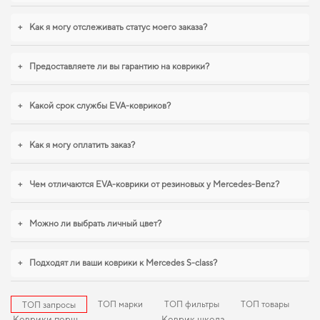
Используйте наш широкий спектр EVA ковриков, и вы увидите, как они
+
Как я могу отслеживать статус моего заказа?
могут преобразить ваш автомобиль и
ковер eva
делает поездку
комфортной благодаря продуманному дизайну и функциональности. Для
тех, кто ценит чистоту и практичность,
купить коврики для авто accent
+
Предоставляете ли вы гарантию на коврики?
hyundai
удобно прямо на сайте. Продуманная защита пола начинается с
правильного выбора,
коврики мерседес глк
,
peugeot 308 коврики
уверенно справляются с нагрузками. Будем рады и в дальнейшем помогать
+
Какой срок службы EVA-ковриков?
вам ухаживать за автомобилем и предлагать только проверенные решения
высокого качества.
+
Как я могу оплатить заказ?
+
Чем отличаются EVA-коврики от резиновых у Mercedes-Benz?
+
Можно ли выбрать личный цвет?
+
Подходят ли ваши коврики к Mercedes S-class?
ТОП марки
ТОП фильтры
ТОП товары
ТОП запросы
Коврики порш
Коврик шкода