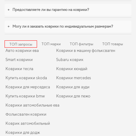
внешний вид,
коврики для авто renault lodgy
,
коврики в ауди q5
станут
практичным решением на каждый день. Будем рады и в дальнейшем
+
Предоставляете ли вы гарантию на коврики?
помогать вам ухаживать за автомобилем и предлагать только проверенные
решения высокого качества.
+
Могу ли я заказать коврики по индивидуальным размерам?
ТОП марки
ТОП фильтры
ТОП товары
ТОП запросы
Авто коврики ева
Коврики в машину фольксваген
Smart коврики
Subaru коврик
Коврики тесла
Коврики хюндай
Купить коврики skoda
Коврики mercedes
Коврики для мерседеса
Коврики для ауди
Купить коврики bmw
Коврики для пежо
Коврики автомобильные ева
Фольксваген коврики
Коврик автомобильный
Коврики для додж