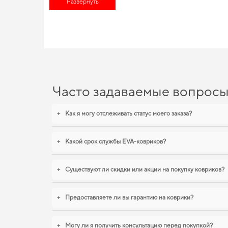
Обновите интерьер автомобиля без переплат -
Развернуть
ева коврики ц
потенциала традиций и практических нововведений способн
Подберите полезные дополнения для машины,
аксессуары дл
EVA-коврики для JAC iEV7S
Наши EVA коврики для автомобилей сочетают в себе долговеч
Для тех, кто ценит чистоту и практичность,
купить коврики для
надежную эксплуатацию. И дальше будем помогать вам подде
Часто задаваемые вопрос
+
Как я могу отслеживать статус моего заказа?
+
Какой срок службы EVA-ковриков?
+
Существуют ли скидки или акции на покупку ковриков?
+
Предоставляете ли вы гарантию на коврики?
+
Могу ли я получить консультацию перед покупкой?