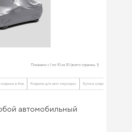
Показано с 1 по 10 из 10 (всего страниц: 1)
 коврики в бмв
Коврики для авто мерседес
Купить коврики ауди
Ford
 любой автомобильный
мфорт и защиту на дороге при любых погодных условиях.