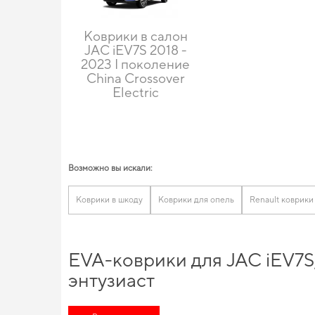
Коврики в салон
JAC iEV7S 2018 -
2023 I поколение
China Crossover
Electric
Возможно вы искали:
Коврики в шкоду
Коврики для опель
Renault коврики
EVA-коврики для JAC iEV7S
энтузиаст
Выбирайте практичные решения для водителей,
купить ковр