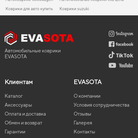
Коврики для авто купить
Коврики suzuki
Коврики хендай
Mitsubishi коврики
EVA-коврики для Skoda Forman 1990
Коврики в салон Samsung QM6 2016-2024 II поколение Korea
Коврики для subaru
Коврики suzuki
Crossover
Купить коврики мазда
Коврики рено
EVA-коврики для Suzuki Grand Vitara 2007
Авто коврики бмв
Коврики land rover
Коврики в салон SouEast Lioncel 2000-2009 IX поколение
Коврики в машину цена
Коврики в машину фольксваген
EVA-коврики для Fiat Punto 1996
Коврики мерседес
China Sedan
3д эва ковры
Коврики форд
EVA-коврики для BMW 7-Series 1976
Коврики daewoo
Коврики в салон VAZ ИЖ 2126 1995-2003 I поколение EU
Автомобильные коврики
Hatchback
3d коврики ева
Коврики citroen
EVA-коврики для Daewoo Sens 2002
Коврики nissan
EVASOTA
Коврики в салон Land Rover Range Rover Vogue (LM) 2005-
Коврики ева в машину
Коврики хендай
EVA-коврики для Chevrolet Malibu 2027
Коврики вольво
2009 III поколение EU Crossover
Eva коврики под заказ
Коврики opel
EVA-коврики для Mercedes-Benz EQC-Class 2025
Коврики honda
Коврики в салон Seat Ateca 2016 - … I поколение EU Crossover
Клиентам
EVASOTA
Eva коврики купить
Коврики peugeot
EVA-коврики для Nissan Terrano 1996
Коврики jeep
Коврики в салон Mazda 323 S (BJ) 1998 - 2003 VI поколение EU
Sedan
Коврики для лады
EVA-коврики для Ford Taurus 2027
Коврики мазда
Каталог
О компании
Коврики в салон Toyota Rav 4 CA30W (Arab assembly) 2005 -
Коврики lexus
EVA-коврики для Seat Toledo 2019
Коврики акура
2012 III поколение USA Crossover
Аксессуары
Условия сотрудничества
Коврики chevrolet
EVA-коврики для Fiat Tipo 1990
Коврики для skoda
Коврики в салон Honda Civic 1991-1995 V поколение USA
Оплата и доставка
Отзывы
Coupe
Коврики тойота
EVA-коврики для ВАЗ 2101 1972
Коврики dodge
Обмен и возврат
Галерея
Коврики в салон Lexus GS (L10) 2011-2020 IV поколение EU
Коврики Weltmeister
EVA-коврики для Opel Astra 2024
Гарантии
Контакты
Sedan