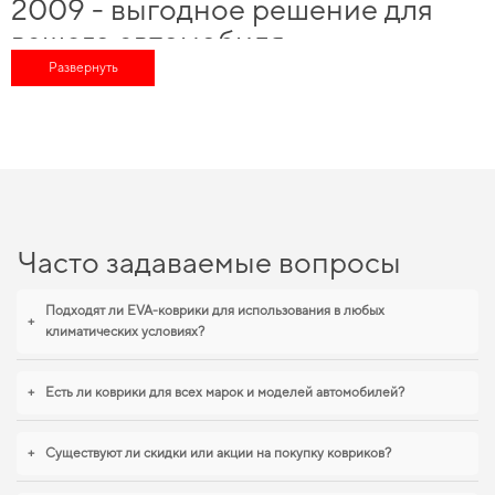
2009 - выгодное решение для
вашего автомобиля
Развернуть
Наше наличие включает широкий спектр надежных аксессуаров, которые
помогут существенно обновить ваш автомобиль, а именно
купить коврики
субару
и почувствовать себя увереннее на дороге благодаря высокой
надежности нашего ассортимента. Обновите интерьер автомобиля без
переплат -
эва коврики с бортами цена
остаётся доступной для каждого.
Обновите защиту пола без лишних затрат,
коврики eva на заказ
можно всего
в пару кликов. Внимательное изучение характеристик и совместимость
деталей для конкретной марки авто помогают улучшать
коврики на лексус
и позволит вашему авто всегда оставаться в отличной форме. Обновите
Часто задаваемые вопросы
функциональность своего авто,
аксессуары на машину
позволят вам создать
атмосферу уюта и безопасности в вашем автомобиле.
Подходят ли EVA-коврики для использования в любых
+
EVA-коврики для Hyundai i20,
климатических условиях?
2009 отвечает всем вашим
требованиям
+
Есть ли коврики для всех марок и моделей автомобилей?
Каждое изделие, которое мы представляем, спроектировано с учетом
+
Существуют ли скидки или акции на покупку ковриков?
современных требований безопасности и комфорта,
коврики эво с бортами
обеспечит вашему автомобилю долговечную защиту от грязи и влаги.