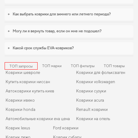
+
Как выбрать коврики для зимнего или летнего периода?
+
Могу ли я вернуть товар, если он мне не подошел?
+
Какой срок службы EVA-ковриков?
ТОП марки
ТОП фильтры
ТОП товары
ТОП запросы
Коврики шевроле
Коврики для фольксваген
Купить коврики ниссан
Коврики volkswagen
Автоковрики купить киев
Коврики сузуки
Коврики ивеко
Коврики acura
Коврики honda
Renault коврики
Автомобильные коврики eva цена
Коврики на опель
Коврик lexus
Ford коврики
Коврик пежо
Коврик субару