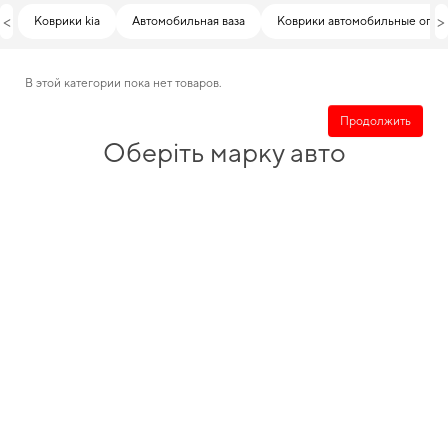
<
>
Коврики kia
Автомобильная ваза
Коврики автомобильные опел
В этой категории пока нет товаров.
Продолжить