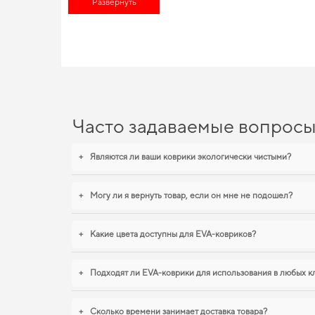
Развернуть
эксплуатационные расходы и продлить срок службы. Выбира
EVA-коврики для GAZ 21, 1
Процесс изготовления наших ковриков из EVA материала учит
влаги. Для тех, кто ценит чистоту и практичность,
купить коври
каптива
обеспечивают надежную эксплуатацию. И дальше буде
Часто задаваемые вопрос
+
Являются ли ваши коврики экологически чистыми?
+
Могу ли я вернуть товар, если он мне не подошел?
+
Какие цвета доступны для EVA-ковриков?
+
Подходят ли EVA-коврики для использования в любых к
+
Сколько времени занимает доставка товара?