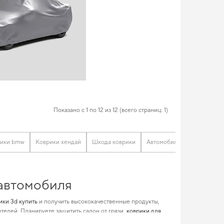
Показано с 1 по 12 из 12 (всего страниц: 1)
рики bmw
Коврики хендай
Шкода коврики
Автомобильные коврики ev
 автомобиля
ики 3d купить
и получить высококачественные продукты,
телей. Планируете защитить салон от грязи,
коврики для
но уменьшить затраты на
коврики seat
и поможет сократить