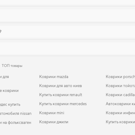
?
ТОП товары
и для
Коврики mazda
Коврики porsc
Коврики для авто киев
Коврики тойот
е коврики
Купить коврики renault
Коврики cadilla
Купить коврики mercedes
Автоковрики к
дес купить
Коврики mini
Коврики инфин
втомобиля nissan
Коврики джили
Купить коврики
и на фольксваген