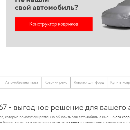
свой автомобиль?
Конструктор ковриков
Автомобильная ваза
Коврики рено
Коврики для форд
Купить ков
967 - выгодное решение для вашего
в, которые помогут существенно обновить ваш автомобиль, а именно
ева ковр
е баланс качества и экономии -
автоковрик цена
соответствует ожиданиям води
ших решений состоит в специализации по маркам авто, что позволит максималь