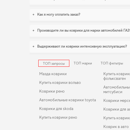
+
Как я могу оплатить заказ?
+
Производите ли вы коврики для марки автомобилей ГАЗ
+
Выдерживают ли коврики интенсивную эксплуатацию?
ТОП марки
ТОП фильтры
ТОП запросы
Мазда коврики
Купить коврик
фольксваген
Купить коврики вольво
Автомобильны
Коврики рено
митсубиси
Автомобильные коврики toyota
Коврики мерсе
Коврики для skoda
Коврики для а
Купить коврики рено
Купить коврик
Коврик в авто