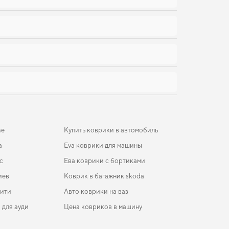
he
Купить коврики в автомобиль
а
Eva коврики для машины
c
Ева коврики с бортиками
иев
Коврик в багажник skoda
ити
Авто коврики на ваз
 для ауди
Цена ковриков в машину