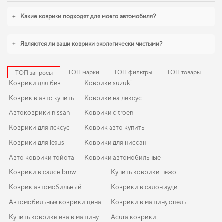
интерьер в идеальном состоянии,
купить коврики на опель виваро
стоит
уже сейчас. Когда важна точная подгонка и аккуратный внешний вид,
+
Какие коврики подходят для моего автомобиля?
коврики в салон для kia rio
,
коврики хонда инсайт
обеспечивают надежную
эксплуатацию. Рады быть полезными в заботе о вашем автомобиле и
предлагать решения, которые оправдывают ожидания.
+
Являются ли ваши коврики экологически чистыми?
ТОП марки
ТОП фильтры
ТОП товары
ТОП запросы
Коврики для бмв
Коврики suzuki
Коврик в авто купить
Коврики на лексус
Автоковрики nissan
Коврики citroen
Коврики для лексус
Коврик авто купить
Коврики для lexus
Коврики для ниссан
Авто коврики тойота
Коврики автомобильные
Коврики в салон bmw
Купить коврики пежо
Коврик автомобильный
Коврики в салон ауди
Автомобильные коврики цена
Коврики в машину опель
Купить коврики ева в машину
Acura коврики