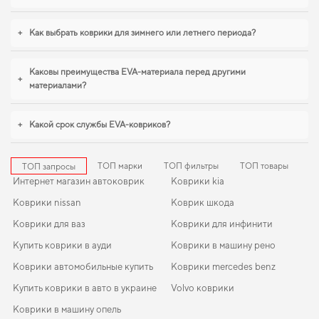
+
Как выбрать коврики для зимнего или летнего периода?
Каковы преимущества EVA-материала перед другими
+
материалами?
+
Какой срок службы EVA-ковриков?
ТОП марки
ТОП фильтры
ТОП товары
ТОП запросы
Интернет магазин автоковрик
Коврики kia
Коврики nissan
Коврик шкода
Коврики для ваз
Коврики для инфинити
Купить коврики в ауди
Коврики в машину рено
Коврики автомобильные купить
Коврики mercedes benz
Купить коврики в авто в украине
Volvo коврики
Коврики в машину опель