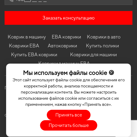
Коврики в салон Audi A6 (C5) 1997-2001 II поколение EU Sedan
дорест 4WD
Заказать консультацию
Коврики в салон Peugeot 206 1998 - 2012 I поколение EU
Hatchback 5-ти дверная
Коврики в салон Chevrolet Spark 2005-2009 II поколение EU
Коврик в машину
ЕВА коврики
Коврики в авто
Hatchback
Коврики ЕВА
Автоковрики
Купить полики
Коврики в салон Renault Duster 2024 - ... III поколение EU
Crossover Hybrid
Купить ЕВА коврики
Коврики для машини
Коврики в машину ЕВА
Коврики в салон Ford Focus (C170) 2001-2004 I поколение EU
Universal рест
Мы используем файлы cookie 🍪
Коврики в салон Dodge Ram 1500 2009-2018 IV поколение
Этот сайт использует файлы cookie для обеспечения его
USA Pickup 4-х дверная 6-ти местная Crew Cab
корректной работы, анализа посещаемости и
Политика конфиденциальности
Публичная оферта
персонализации контента. Вы можете настроить
использование файлов cookie или согласиться с их
применением, нажав кнопку «Принять все».
Принять все
COPYRIGHT | EVASOTA © 2026 | ALL RIGHTS RESERVED
Прочитать больше