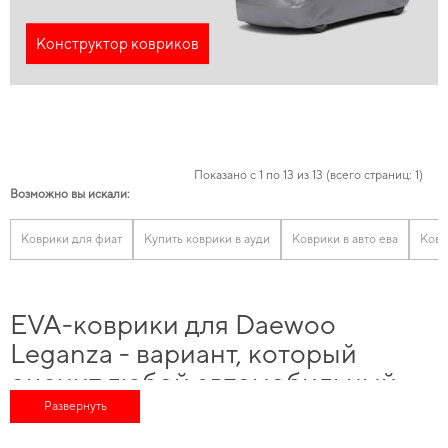
Конструктор ковриков
Показано с 1 по 13 из 13 (всего страниц: 1)
Возможно вы искали:
Коврики для фиат
Купить коврики в ауди
Коврики в авто ева
Ковр
EVA-коврики для Daewoo
Leganza - вариант, который
оценит любой автомобильный
энтузиаст
Развернуть
Позаботьтесь о комфорте в дороге,
купить коврики mazda
и в короткие