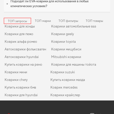
Подходят ли EVA-коврики для использования в любых
только действительно достойные товары.
+
климатических условиях?
ТОП марки
ТОП фильтры
ТОП товары
ТОП запросы
Коврики для хонды
Коврики автомобильные ваз
Коврики для пежо
Коврики geely
Коврик альфа ромео
Коврики toyota
Автоковрики фольксваген
Коврики мицубиси
Автоковрики hyundai
Mitsubishi коврики
Купить коврики на рено
Коврики для машины тойота
Коврики мини
Коврики suzuki
Коврики chery
Купить коврики мазда
Купить коврики бмв
Коврик mercedes
Коврики для hyundai
Коврики крайслер
Автоковрики бмв
Коврики тесла
EVA-коврики для Ford Sierra 1990
Коврики в салон Lexus RX 350 (AL 20) 2015-2022 IV поколение
Коврики в салон лексус
Коврики вольво
USA Crossover 5-ти местная
Коврики в машину тойота
Коврики в машину фольксваген
EVA-коврики для KIA Opirus 2010
Коврики для skoda
Коврики ауди