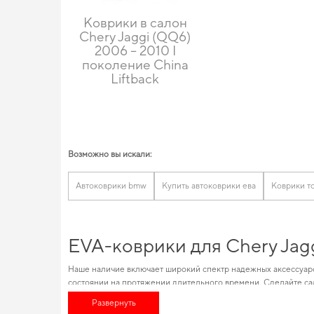
Коврики в салон
Chery Jaggi (QQ6)
2006 – 2010 I
поколение China
Liftback
Возможно вы искали:
Автоковрики bmw
Купить автоковрики ева
Коврики т
EVA-коврики для Chery Jag
Наше наличие включает широкий спектр надежных аксессуаро
состоянии на протяжении длительного времени. Сделайте са
машины на заказ
будет правильным шагом. Внимательное изуч
Развернуть
оставаться в отличной форме. Позаботьтесь о комфорте в дор