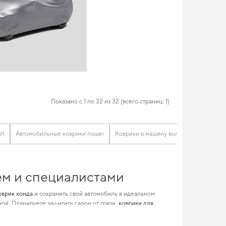
Показано с 1 по 32 из 32 (всего страниц: 1)
lt
Автомобильные коврики nissan
Коврики в машину вольво
Коврики 
ем и специалистами
оврик хонда
и сохранить свой автомобиль в идеальном
ой. Планируете защитить салон от грязи,
коврики для
огают улучшать
коврики хонда
и позволит вашему авто всегда
о пользователя.