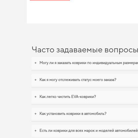
EVA-коврики для Chery Jag
Наша продукция из EVA материала сочетает в себе передовые
на долгие годы. Когда важна точная посадка и аккуратный вид
рено каптур
,
коврики шевроле эпика
логично дополнят оснащ
Часто задаваемые вопрос
+
Могу ли я заказать коврики по индивидуальным размера
+
Как я могу отслеживать статус моего заказа?
+
Как легко чистить EVA-коврики?
+
Как установить коврики в автомобиль?
+
Есть ли коврики для всех марок и моделей автомобилей