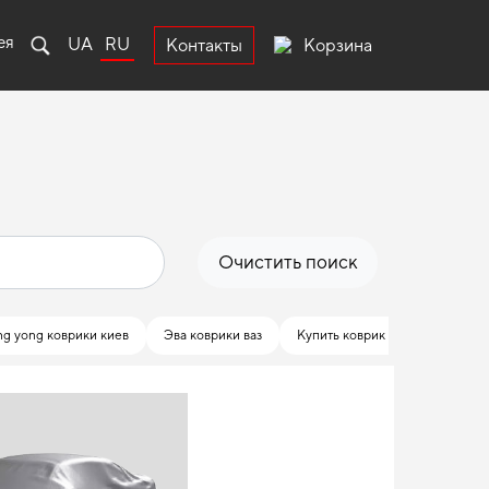
ея
UA
RU
Корзина
Контакты
Очистить поиск
ng yong коврики киев
Эва коврики ваз
Купить коврик хонда
Ковр