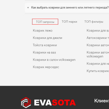
+
Как выбрать коврики для зимнего или летнего периода?
ТОП марки
ТОП фильтры
ТОП запросы
Коврик пежо
Коврики для в
Коврики для джили
Автоковрики 
Тойота коврики
Коврики авто
Коврики на ваз
Коврики авто
volkswagen
Коврики в салон volkswagen
Коврики для н
Коврик мерседес
Купить коврик
Коврики nissan
EVA-коврики для Volkswagen Passat 1999
Коврики в салон Hyundai Tucson (TL) 2015-2021 III
Коврики fiat
поколение EU Crossover
Коврики акура
EVA-коврики для Daewoo Espero 1998
Коврики для s
Коврики в салон Audi A6 (C5) 1997-2001 II поколе
Коврики хендай
EVA-коврики для Geely GC5 2023
Коврики мазд
EU Sedan дорест FWD
Клиен
Коврики suzuki
EVA-коврики для Fiat Punto 2001
Коврики тойо
Коврики в салон Volkswagen Caddy (9U/9KV) 1995
2004 II поколение EU Minivan