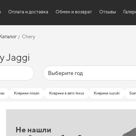
ы
Оплата и доставка
Обмен и возврат
Отзывы
Галер
Каталог
Chery
y Jaggi
уаз
Коврики nissan
Коврики в авто lexus
Коврики suzuki
Ssa
Не нашли