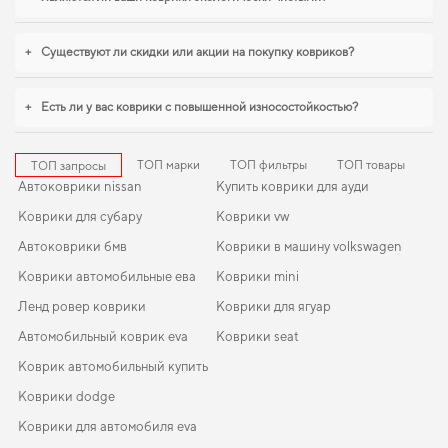
становится разумным решением. Продуманная защита пола начинается с
правильного выбора,
коврики для citroen c3 picasso
,
коврики peugeot 508
обеспечивают надежную эксплуатацию. Продолжим работать для вашего
+
Существуют ли скидки или акции на покупку ковриков?
комфорта и предлагать товары, которым можно доверять каждый день.
+
Есть ли у вас коврики с повышенной износостойкостью?
ТОП марки
ТОП фильтры
ТОП товары
ТОП запросы
Автоковрики nissan
Купить коврики для ауди
Коврики для субару
Коврики vw
Автоковрики бмв
Коврики в машину volkswagen
Коврики автомобильные ева
Коврики mini
Ленд ровер коврики
Коврики для ягуар
Автомобильный коврик eva
Коврики seat
Коврик автомобильный купить
Коврики dodge
Коврики для автомобиля eva