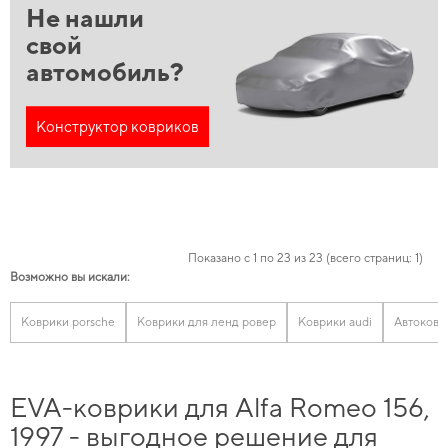
Не нашли
свой
автомобиль?
Конструктор ковриков
Показано с 1 по 23 из 23 (всего страниц: 1)
Возможно вы искали:
Коврики porsche
Коврики для ленд ровер
Коврики audi
Автоковр
EVA-коврики для Alfa Romeo 156,
1997 - выгодное решение для