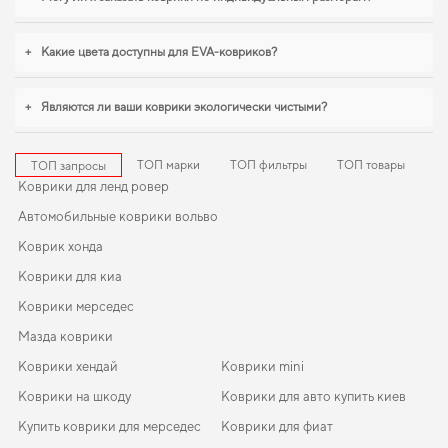
баланс между эстетикой и функциональностью,
коврики для peugeot 3008
купити
,
eco коврики eva для toyota highlander
станут практичным решением
на каждый день. Мы всегда готовы поддерживать вас в уходе за
+
Какие цвета доступны для EVA-ковриков?
автомобилем и предлагать только действительно достойные товары.
+
Являются ли ваши коврики экологически чистыми?
ТОП марки
ТОП фильтры
ТОП товары
ТОП запросы
Коврики для ленд ровер
Автомобильные коврики вольво
Коврик хонда
Коврики для киа
Коврики мерседес
Мазда коврики
Коврики хендай
Коврики mini
Коврики на шкоду
Коврики для авто купить киев
Купить коврики для мерседес
Коврики для фиат