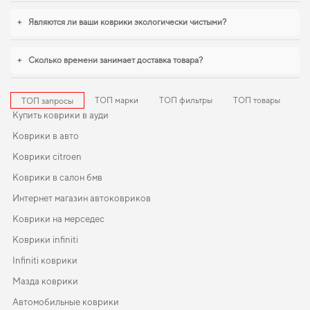
для авто nissan qashqai
обеспечивают надежную эксплуатацию. И дальше
будем помогать вам поддерживать авто в отличном состоянии, предлагая
+
Являются ли ваши коврики экологически чистыми?
только качественную продукцию.
+
Сколько времени занимает доставка товара?
ТОП марки
ТОП фильтры
ТОП товары
ТОП запросы
Купить коврики в ауди
Коврики в авто
Коврики citroen
Коврики в салон бмв
Интернет магазин автоковриков
Коврики на мерседес
Коврики infiniti
Infiniti коврики
Мазда коврики
Автомобильные коврики