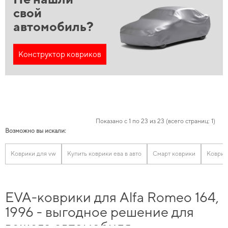
свой
автомобиль?
Конструктор ковриков
Показано с 1 по 23 из 23 (всего страниц: 1)
Возможно вы искали:
Коврики для vw
Купить коврики ева в авто
Смарт коврики
Коврик
EVA-коврики для Alfa Romeo 164,
1996 - выгодное решение для
вашего автомобиля