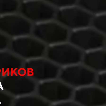
РИКОВ
А
о