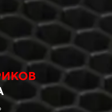
РИКОВ
А
о