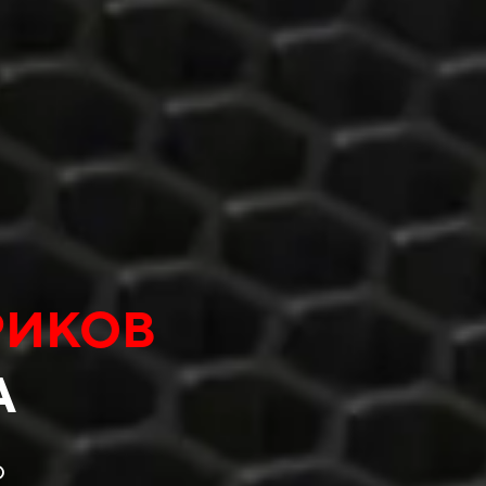
РИКОВ
А
о