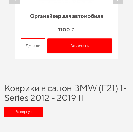
Органайзер для автомобиля
1100 ₴
Детали
Заказать
Коврики в салон BMW (F21) 1-
Series 2012 - 2019 II
поколение EU Hatchback 3-х
Развернуть
дверная - разумный выбор
для каждого автовладельца