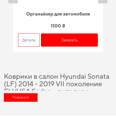
Органайзер для автомобиля
1100 ₴
Детали
Заказать
Коврики в салон Hyundai Sonata
(LF) 2014 - 2019 VII поколение
EU/USA Sedan - выгодное
решение для вашего автомобиля
Развернуть
Позаботьтесь о комфорте в дороге,
купить передние коврики
и в
короткие сроки получить качественное изделие, отвечающее всем