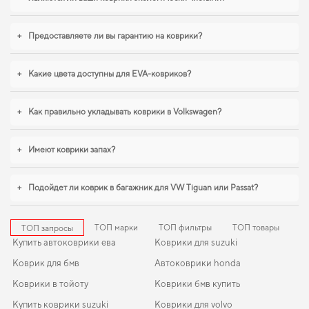
купить
можно без лишних затрат времени. Если вы обновляете интерьер
автомобиля,
коврик для volvo xc90
,
eva коврики для chevrolet malibu
+
Предоставляете ли вы гарантию на коврики?
логично дополнят оснащение салона. Продолжим работать для вашего
комфорта и предлагать товары, которым можно доверять каждый день.
+
Какие цвета доступны для EVA-ковриков?
+
Как правильно укладывать коврики в Volkswagen?
+
Имеют коврики запах?
+
Подойдет ли коврик в багажник для VW Tiguan или Passat?
ТОП марки
ТОП фильтры
ТОП товары
ТОП запросы
Купить автоковрики ева
Коврики для suzuki
Коврик для бмв
Автоковрики honda
Коврики в тойоту
Коврики бмв купить
Купить коврики suzuki
Коврики для volvo